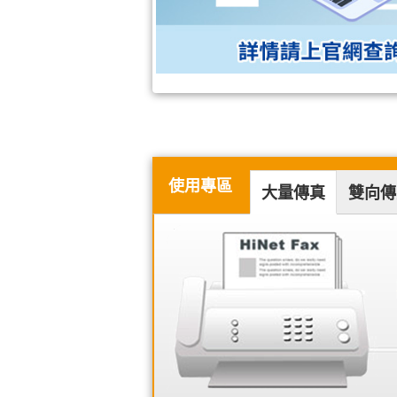
使用專區
大量傳真
雙向傳